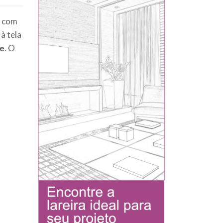
o com
à tela
re
. O